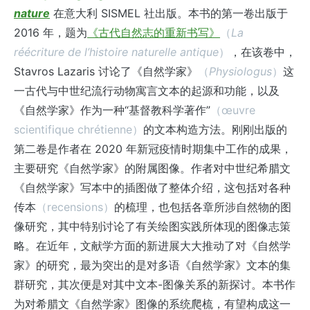
nature
在意大利 SISMEL 社出版。本书的第一卷出版于
2016 年，题为
《古代自然志的重新书写》
（
La
réécriture de l’histoire naturelle antique
）
，在该卷中，
Stavros Lazaris 讨论了《自然学家》
（
Physiologus
）
这
一古代与中世纪流行动物寓言文本的起源和功能，以及
《自然学家》作为一种“基督教科学著作”
（œuvre
scientifique chrétienne）
的文本构造方法。刚刚出版的
第二卷是作者在 2020 年新冠疫情时期集中工作的成果，
主要研究《自然学家》的附属图像。作者对中世纪希腊文
《自然学家》写本中的插图做了整体介绍，这包括对各种
传本
（recensions）
的梳理，也包括各章所涉自然物的图
像研究，其中特别讨论了有关绘图实践所体现的图像志策
略。在近年，文献学方面的新进展大大推动了对《自然学
家》的研究，最为突出的是对多语《自然学家》文本的集
群研究，其次便是对其中文本-图像关系的新探讨。本书作
为对希腊文《自然学家》图像的系统爬梳，有望构成这一