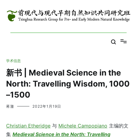
跳
到
内
容
Tsinghua Research Group for Pre- and Early Modern Natural
前现代与现代早期自然知识共同研究班
Knowledge
学术信息
新书 | Medieval Science in the
North: Travelling Wisdom, 1000
–1500
蒋澈
2022年1月19日
Christian Etheridge
与
Michele Campopiano
主编的文
集
Medieval Science in the North: Travelling