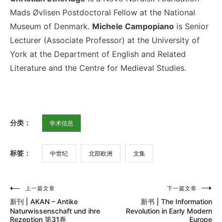
Mads Øvlisen Postdoctoral Fellow at the National
Museum of Denmark.
Michele Campopiano
is Senior
Lecturer (Associate Professor) at the University of
York at the Department of English and Related
Literature and the Centre for Medieval Studies.
分类：
学术信息
标签：
中世纪
北部欧洲
文集
上一篇文章
下一篇文章
文
新刊 | AKAN – Antike
新书 | The Information
章
Naturwissenschaft und ihre
Revolution in Early Modern
Rezeption 第31卷
Europe