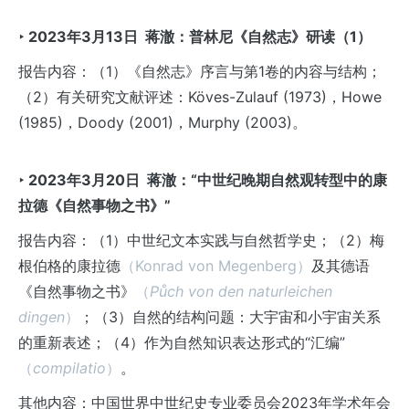
‣ 2023
年3
月13
日
蒋澈：普林尼《自然志》研读（1
）
报告内容：（1）《自然志》序言与第1卷的内容与结构；
（2）有关研究文献评述：Köves-Zulauf (1973)，Howe
(1985)，Doody (2001)，Murphy (2003)。
‣ 2023
年3
月20
日
蒋澈：“中世纪晚期自然观转型中的康
拉德《自然事物之书》”
报告内容：（1）中世纪文本实践与自然哲学史；（2）梅
根伯格的康拉德
（Konrad von Megenberg）
及其德语
《自然事物之书》
（
Půch von den naturleichen
dingen
）
；（3）自然的结构问题：大宇宙和小宇宙关系
的重新表述；（4）作为自然知识表达形式的“汇编”
（
compilatio
）
。
其他内容：中国世界中世纪史专业委员会2023年学术年会