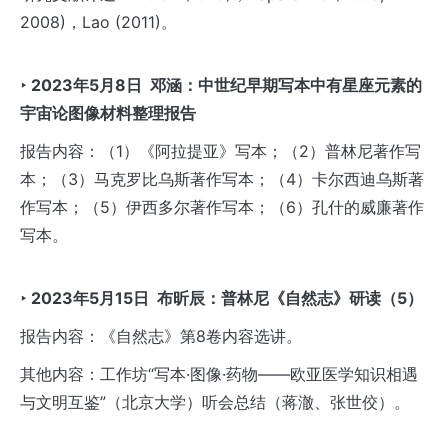
2008)，Lao (2011)。
‣ 2023年5月8日 邓涵：中世纪早期写本中有星座元素的
宇宙论图像材料整理报告
报告内容：（1）《阿拉提亚》写本；（2）普林尼著作写
本；（3）马克罗比乌斯著作写本；（4）卡尔西迪乌斯著
作写本；（5）伊西多尔著作写本；（6）孔什的威廉著作
写本。
‣ 2023
年5
月15
日
布昕辰：普林尼《自然志》研读（5
）
报告内容：《自然志》第8卷内容选讲。
其他内容：工作坊“写本·图像·药物——欧亚医学知识相遇
与文明互鉴”（北京大学）听会总结（蒋澈、张世佼）。