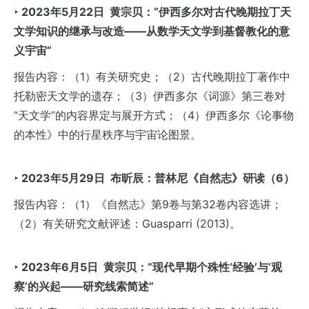
‣ 2023
年5
月22
日
黄宗贝：“伊西多尔对古代晚期拉丁天
文学知识的继承与改造——从数学天文学到基督教化的意
义宇宙”
报告内容：（1）有关研究史；（2）古代晚期拉丁著作中
托勒密天文学的遗存；（3）伊西多尔《词源》第三卷对
“天文学”的内容界定与展开方式；（4）伊西多尔《论事物
的本性》中的行星秩序与宇宙论图景。
‣ 2023
年5
月29
日
布昕辰：普林尼《自然志》研读（6
）
报告内容：（1）《自然志》第9卷与第32卷内容选讲；
（2）有关研究文献评述：Guasparri (2013)。
‣ 2023
年6
月5
日
黄宗贝：“现代早期个殊性‘经验’与‘观
察’的兴起——研究线索简述”