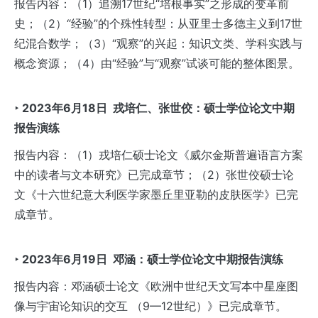
报告内容：（1）追溯17世纪“培根事实”之形成的变革前
史；（2）“经验”的个殊性转型：从亚里士多德主义到17世
纪混合数学；（3）“观察”的兴起：知识文类、学科实践与
概念资源；（4）由“经验”与“观察”试谈可能的整体图景。
‣ 2023年6月18日 戎培仁、张世佼：
硕士学位论文
中期
报告演练
报告内容：（1）戎培仁硕士论文《威尔金斯普遍语言方案
中的读者与文本研究》已完成章节；（2）张世佼硕士论
文《十六世纪意大利医学家墨丘里亚勒的皮肤医学》已完
成章节。
‣ 2023
年6
月19
日
邓涵：硕士学位论文中期报告演练
报告内容：邓涵硕士论文《欧洲中世纪天文写本中星座图
像与宇宙论知识的交互 （9—12世纪）》已完成章节。