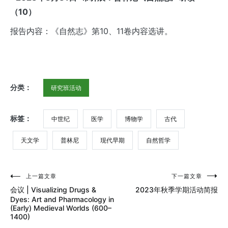
（10
）
报告内容：《自然志》第10、11卷内容选讲。
分类：
研究班活动
标签：
中世纪
医学
博物学
古代
天文学
普林尼
现代早期
自然哲学
上一篇文章
下一篇文章
文
会议 | Visualizing Drugs &
2023年秋季学期活动简报
章
Dyes: Art and Pharmacology in
(Early) Medieval Worlds (600–
导
1400)