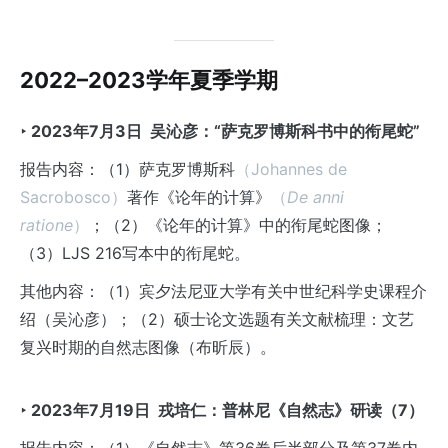
2022–2023学年夏季学期
‣ 2023
年7
月3
日
吴沁彦：“萨克罗博斯科书中的衔尾蛇”
报告内容：（1）萨克罗博斯科
（Johannes de
Sacrobosco）
著作《论年的计算》
（
De anni
ratione
）
；（2）《论年的计算》中的衔尾蛇图像；
（3）LJS 216写本中的衔尾蛇。
其他内容：（1）宾夕法尼亚大学有关中世纪科学史课程介
绍（吴沁彦）；（2）硕士论文选题有关文献梳理：文艺
复兴时期的自然志图像（布昕辰）。
‣ 2023
年7
月19
日
戎培仁：普林尼《自然志》研读（7
）