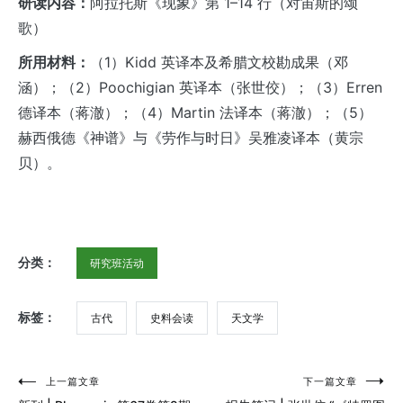
研读内容：
阿拉托斯《现象》第 1–14 行（对宙斯的颂
歌）
所用材料：
（1）Kidd 英译本及希腊文校勘成果（邓
涵）；（2）Poochigian 英译本（张世佼）；（3）Erren
德译本（蒋澈）；（4）Martin 法译本（蒋澈）；（5）
赫西俄德《神谱》与《劳作与时日》吴雅凌译本（黄宗
贝）。
分类：
研究班活动
标签：
古代
史料会读
天文学
上一篇文章
下一篇文章
文