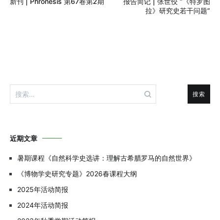
新刊 | Phronesis 第67卷第2期
报告简记 | 张世佼 “《特罗图
章
拉》研究史若干问题”
导
航
搜
索：
近期文章
暑期课程《自然科学史选讲：理解古希腊罗马的自然世界》
《博物学史研究专题》2026春课程大纲
2025年活动简报
2024年活动简报