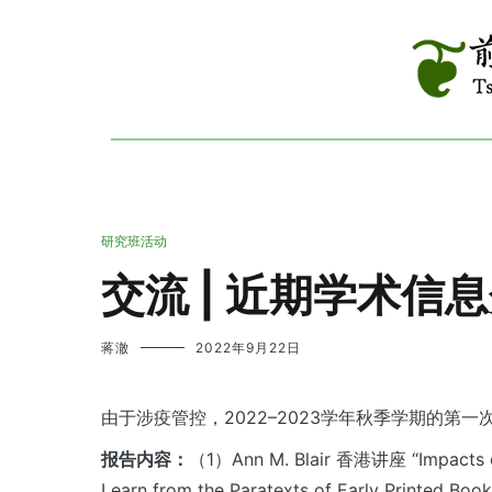
跳
到
内
容
Tsinghua R
前现代
研究班活动
交流 | 近期学术信
蒋澈
2022年9月22日
由于涉疫管控，2022–2023学年秋季学期的第一
报告内容：
（1）Ann M. Blair 香港讲座 “Impacts of
Learn from the Paratexts of Early P