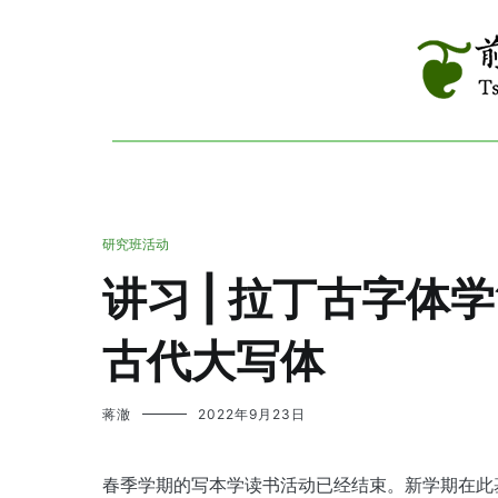
跳
到
内
容
Tsinghua R
前现代
研究班活动
讲习 | 拉丁古字体
古代大写体
蒋澈
2022年9月23日
春季学期的写本学读书活动已经结束。新学期在此