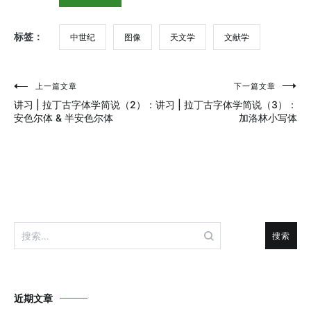
标签：
中世纪
图像
天文学
文献学
上一篇文章
下一篇文章
文
讲习 | 拉丁古字体学简说（2）：
讲习 | 拉丁古字体学简说（3）：
章
安色尔体 & 半安色尔体
加洛林小写体
导
航
搜
索：
近期文章