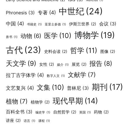
Nuncius
(1)
中世纪
(24)
专著
(4)
Phronesis
(3)
中国
(4)
会议
(3)
伊斯兰世界
(2)
书籍史
(1)
亚里士多德
(1)
博物学
(19)
医学
(10)
动物
(6)
兽书
(1)
古代
(23)
哲学
(11)
史料会读
(2)
图像
(2)
天文学
(9)
报告
(8)
女性
(2)
展览
(2)
媒介
(1)
文献学
(7)
拉丁古字体学
(4)
数字人文
(1)
期刊
(17)
文集
(10)
文艺复兴
(4)
普林尼
(3)
现代早期
(14)
植物
(7)
植物学
(2)
百科全书
(3)
自然哲学
(2)
药物
(2)
编史学
(1)
英国
(1)
讲座
(2)
语言
(1)
课程
(1)