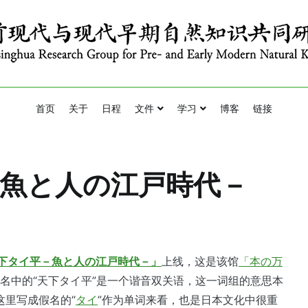
esearch Group for Pre- and Early Modern Natural Knowledge
与现代早期自然知识共同研究班
首页
关于
日程
文件
学习
博客
链接
平－魚と人の江戸時代－
下タイ平－魚と人の江戸時代－」
上线，这是该馆
「本の万
题名中的“天下タイ平”是一个谐音双关语，这一词组的意思本
这里写成假名的“
タイ
”作为单词来看，也是日本文化中很重