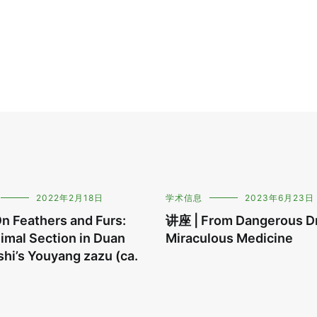
2022年2月18日
学术信息
2023年6月23日
n Feathers and Furs:
讲座 | From Dangerous Dr
imal Section in Duan
Miraculous Medicine
hi’s Youyang zazu (ca.