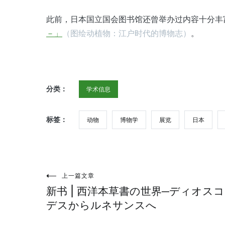
此前，日本国立国会图书馆还曾举办过内容十分丰
－」
（图绘动植物：江户时代的博物志）
。
分类：
学术信息
标签：
动物
博物学
展览
日本
上一篇文章
文
新书 | 西洋本草書の世界─ディオス
章
デスからルネサンスへ