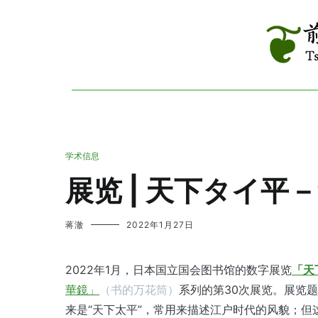
跳
到
内
容
Tsinghua R
前现代
学术信息
展览 | 天下タイ
蒋澈
2022年1月27日
2022年1月，日本国立国会图书馆的数字展览
「天
華鏡」
（书的万花筒）
系列的第30次展览。展览
来是“天下太平”，常用来描述江户时代的风貌；但